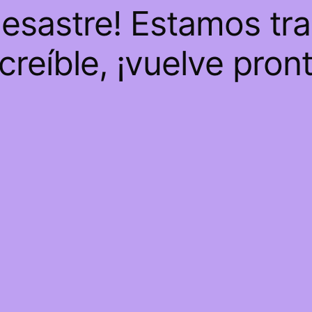
desastre! Estamos tr
ncreíble, ¡vuelve pront